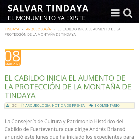
SALVAR TINDAYA
Toggle
Toggl
EL MONUMENTO YA EXISTE
navigation
search
TINDAYA
»
ARQUEOLOGÍA
»
EL CABILDO INICIA EL AUMENTO DE LA
PROTECCIÓN DE LA MONTAÑA DE TINDAYA
08
MAR 2021
EL CABILDO INICIA EL AUMENTO DE
LA PROTECCIÓN DE LA MONTAÑA DE
TINDAYA
JGC
ARQUEOLOGÍA
,
NOTICIA DE PRENSA
1 COMENTARIO
La Consejería de Cultura y Patrimonio Histórico del
Cabildo de Fuerteventura que dirige Andrés Briansó
anunció este lunes que ha iniciado los expedientes para