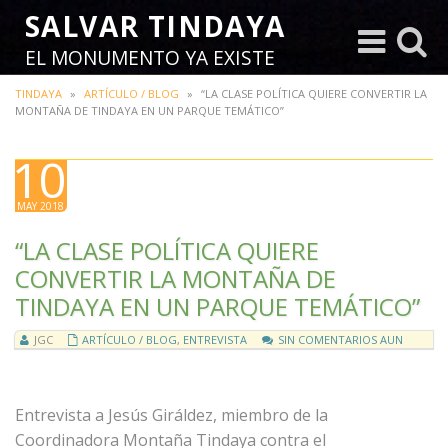
SALVAR TINDAYA
Toggle
Toggl
EL MONUMENTO YA EXISTE
navigation
search
TINDAYA
»
ARTÍCULO / BLOG
»
“LA CLASE POLÍTICA QUIERE CONVERTIR LA
MONTAÑA DE TINDAYA EN UN PARQUE TEMÁTICO”
10
MAY 2018
“LA CLASE POLÍTICA QUIERE
CONVERTIR LA MONTAÑA DE
TINDAYA EN UN PARQUE TEMÁTICO”
JGC
ARTÍCULO / BLOG
,
ENTREVISTA
SIN COMENTARIOS AUN
Entrevista a Jesús Giráldez, miembro de la
Coordinadora Montaña Tindaya contra el