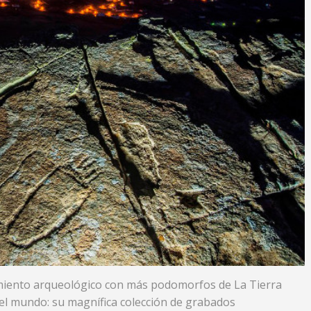
imiento arqueológico con más podomorfos de La Tierra
del mundo: su magnífica colección de grabados