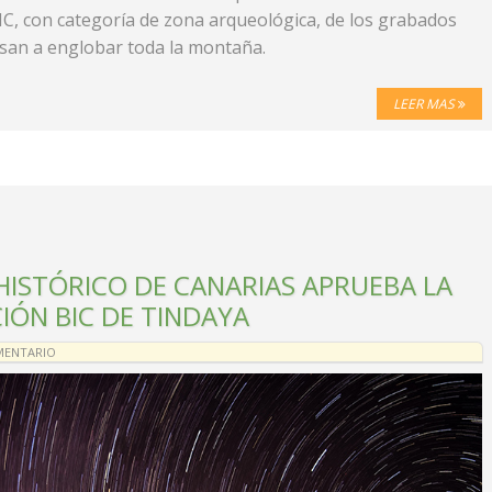
BIC, con categoría de zona arqueológica, de los grabados
san a englobar toda la montaña.
LEER MAS
HISTÓRICO DE CANARIAS APRUEBA LA
IÓN BIC DE TINDAYA
MENTARIO