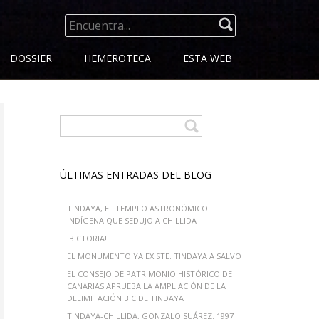
SEARCH
FOR:
DOSSIER
HEMEROTECA
ESTA WEB
ÚLTIMAS ENTRADAS DEL BLOG
TINDAYA, EL TEMPLO ASTRONÓMICO
INDÍGENA QUE SEDUJO A CHILLIDA
¡BICTORIA!
EL MONUMENTO YA EXISTE. TINDAYA A SALVO
EL CONSEJO DE PATRIMONIO HISTÓRICO DE
CANARIAS APRUEBA LA AMPLIACIÓN DE LA
DELIMITACIÓN BIC DE TINDAYA
TINDAYA-CHILLIDA, GONZALO SUÁREZ. 1997