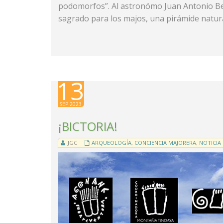
podomorfos”. Al astronómo Juan Antonio Bel
sagrado para los majos, una pirámide natu
13
SEP 2023
¡BICTORIA!
JGC
ARQUEOLOGÍA
,
CONCIENCIA MAJORERA
,
NOTICIA